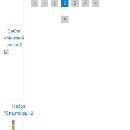
«
‹
›
1
2
3
4
»
Сабля
«Морской
волк»-2
Набор
’’Спартанец’’-2