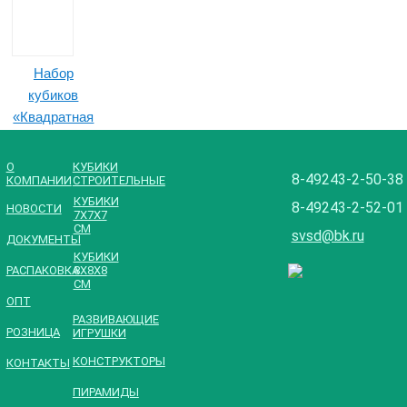
Набор
кубиков
«Квадратная
развивайка»
(28 штук)
О
КУБИКИ
8-49243-2-50-38
КОМПАНИИ
СТРОИТЕЛЬНЫЕ
КУБИКИ
8-49243-2-52-01
НОВОСТИ
7Х7Х7
СМ
svsd@bk.ru
ДОКУМЕНТЫ
КУБИКИ
РАСПАКОВКА
8Х8Х8
СМ
OПТ
РАЗВИВАЮЩИЕ
PОЗНИЦА
ИГРУШКИ
Конструктор
КОНСТРУКТОРЫ
КОНТАКТЫ
«Собирайка
ПИРАМИДЫ
-