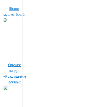
Шпага
мушкетёра-2
Оружие
ниндзя
«Крадущийся
воин»-2