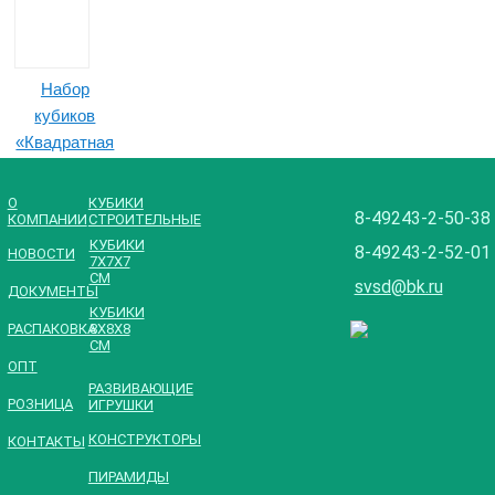
Набор
кубиков
«Квадратная
развивайка»
(28 штук)
О
КУБИКИ
8-49243-2-50-38
КОМПАНИИ
СТРОИТЕЛЬНЫЕ
КУБИКИ
8-49243-2-52-01
НОВОСТИ
7Х7Х7
СМ
svsd@bk.ru
ДОКУМЕНТЫ
КУБИКИ
РАСПАКОВКА
8Х8Х8
СМ
OПТ
РАЗВИВАЮЩИЕ
PОЗНИЦА
ИГРУШКИ
Конструктор
КОНСТРУКТОРЫ
КОНТАКТЫ
«Собирайка
ПИРАМИДЫ
-