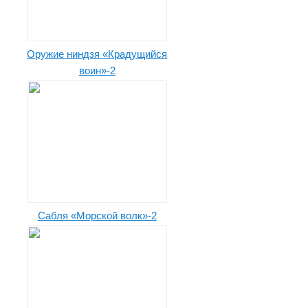
Оружие ниндзя «Крадущийся
воин»-2
Сабля «Морской волк»-2