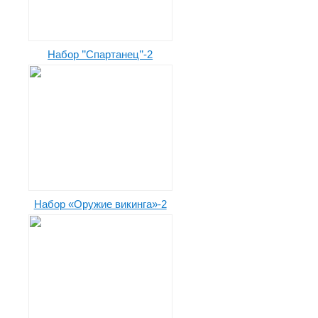
Набор ’’Спартанец’’-2
Набор «Оружие викинга»-2